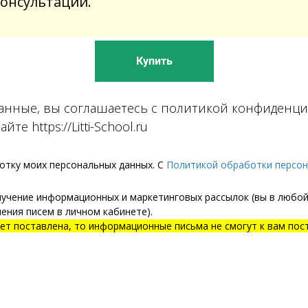
консультации.
Купить
анные, вы соглашаетесь с политикой конфиденци
те https://Litti-School.ru
ботку моих персональных данных. С
Политикой обработки персо
лучение информационных и маркетинговых рассылок (вы в любо
ения писем в личном кабинете).
дет поставлена, то информационные письма не смогут к вам пос