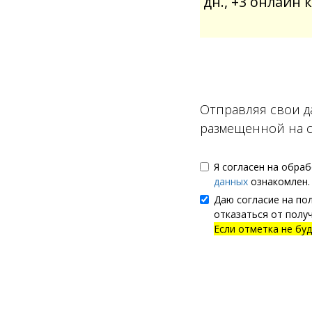
дн., +3 онлайн 
Отправляя свои д
размещенной на сай
Я согласен на обра
данных
ознакомлен.
Даю согласие на по
отказаться от получ
Если отметка не бу